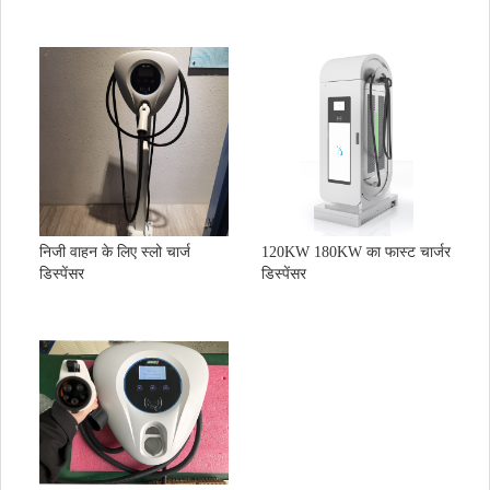
नरम प्रारंभ समय
आउटपुट वोल्टेज त्रुटि
स्थिरीकरण सटीकता
लगातार प्रवाह सटीकता
आउटपुट वोल्टेज तरंग कारक
निरंतर वर्तमान असंतुलन
लोड समायोजन दर
प्रचालन की विधि
इन्सुलेशन प्रतिरोध
इन्सुलेशन वोल्टेज
इंस्टॉलेशन तरीका
संचार संचरण
प्रदर्शन विधि
निजी वाहन के लिए स्लो चार्ज
120KW 180KW का फास्ट चार्जर
चार्जर आयाम
डिस्पेंसर
डिस्पेंसर
परिचालन तापमान
गन लोड और लंबाई
वर्तमान हार्मोनिक्स के परिवर्तन की कुल दर