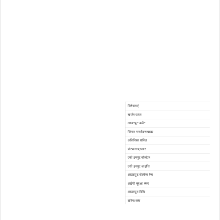
विशेषताएं
चार्जर पावर
आउटपुट करेंट
सिंगल गन मैक्स पावर
अतिरिक्त शक्ति
संरचना प्रकार
एसी इनपुट वोल्टेज
एसी इनपुट आवृत्ति
आउटपुट वोल्टेज रेंज
आईपी ​​​​सुरक्षा स्तर
आउटपुट विधि
शक्ति तत्व
अधिकतम दक्षता मॉड्यूल
आरएच