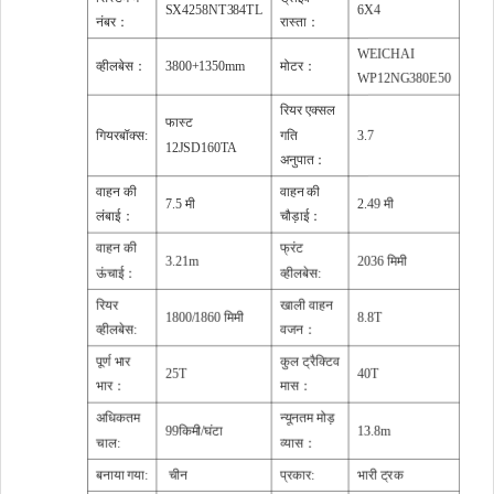
SX4258NT384TL
6X4
नंबर：
रास्ता：
WEICHAI
व्हीलबेस：
3800+1350mm
मोटर：
WP12NG380E50
रियर एक्सल
फास्ट
गियरबॉक्स:
गति
3.7
12JSD160TA
अनुपात：
वाहन की
वाहन की
7.5 मी
2.49 मी
लंबाई：
चौड़ाई：
वाहन की
फ्रंट
3.21m
2036 मिमी
ऊंचाई：
व्हीलबेस:
रियर
खाली वाहन
1800/1860 मिमी
8.8T
व्हीलबेस:
वजन：
पूर्ण भार
कुल ट्रैक्टिव
25T
40T
भार：
मास：
अधिकतम
न्यूनतम मोड़
99किमी/घंटा
13.8m
चाल:
व्यास：
बनाया गया:
चीन
प्रकार:
भारी ट्रक