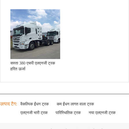
हवाई
जहाज़ के
पहिये
पिछला
रियर एक्सल
पूरी तरह से प्रसन्न
18000किग्रा
धुरा:
स्वीकार्य भार:
गति
निलंबन प्रप
फ्रंट और रियर म
3.7
अनुपात:
त्र:
ल्टीपल लीफ स्प्रिंग
स्प्रिंग्स की
9/12
सस्ता 380 एचपी एलएनजी ट्रक
संख्या：
हरित ऊर्जा
उत्पाद टैग:
वैकल्पिक ईंधन ट्रक
कम ईंधन लागत वाला ट्रक
एलएनजी भारी ट्रक
पारिस्थितिक ट्रक
नया एलएनजी ट्रक