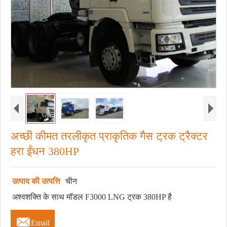
अच्छी कीमत तरलीकृत प्राकृतिक गैस ट्रक ट्रैक्टर
हरा ईंधन 380HP
उत्पाद की उत्पत्ति
चीन
अश्वशक्ति के साथ मॉडल F3000 LNG ट्रक 380HP है

Email