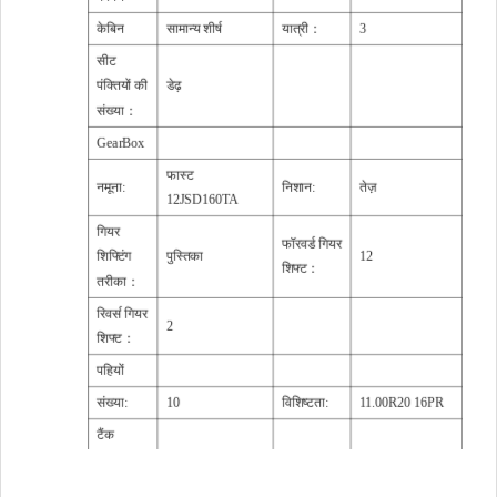
केबिन
सामान्य शीर्ष
यात्री：
3
सीट
पंक्तियों की
डेढ़
संख्या：
GearBox
फास्ट
नमूना:
निशान:
तेज़
12JSD160TA
गियर
फॉरवर्ड गियर
शिफ्टिंग
पुस्तिका
12
शिफ्ट：
तरीका：
रिवर्स गियर
2
शिफ्ट：
पहियों
संख्या:
10
विशिष्टता:
11.00R20 16PR
टैंक
एल्यूमिनियम मिश्र
सामग्री
क्षमता:
900ली
धातु