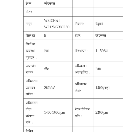
ईंधन:
जीएनएल
मोटर
WEICHAI
नमूना
निशान:
वेइचाई
WP12NG380E50
सिलेंडर：
6
ईंधन:
जीएनएल
सिलेंडर
व्यवस्था
रेखा
विस्थापन:
11.596ली
प्रपत्र：
उत्सर्जन
अधिकतम
चीन
380
मानक
अश्वशक्ति：
अधिकतम
अधिकतम
उत्पादन
280kW
1500एनएम
टोर्क:
शक्ति：
अधिकतम
टोक़
रेटेड रोटेशन
1400-1600rpm
2200rpm
रोटेशन
गति：
गति：
केबिन