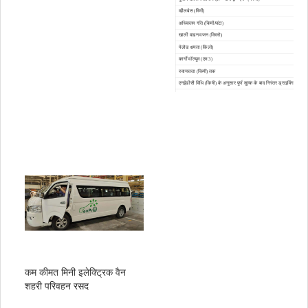
व्हीलबेस (मिमी)
अधिकतम गति (किमी/घंटा)
खाली वाहन वजन (किलो)
पेलोड क्षमता (किलो)
कार्गो वॉल्यूम (एम 3)
स्वायत्तता (किमी) तक
एनईडीसी विधि (किमी) के अनुसार पूर्ण शुल्क के बाद निरंतर ड्राइविंग रेंज
अधिकतम क्रमिकता（%）
मोटर का प्रकार
बैटरी का प्रकार
बैटरी पूर्ण चार्ज क्षमता (kWh)
तेजी से चार्ज करने का समय（मिनट）एसओसी 30% ~ 100%
ट्रिकल चार्ज समय（ घंटे）एसओसी 30% ~ 100%
एयर कंडीशनिंग शीतलन प्रणाली
फ्रंट/रियर सस्पेंशन
दिशा
ब्रेक
बिजली की खिड़कियाँ
एयरबैग्स
एसी
रेडियो/एमपी3/यूएसबी
टायर
कम कीमत मिनी इलेक्ट्रिक वैन
शहरी परिवहन रसद