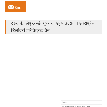

Email
रसद के लिए अच्छी गुणवत्ता शून्य उत्सर्जन एक्सप्रेस
डिलीवरी इलेक्ट्रिक वैन
विशेषताएं
कुल मिलाकर आयाम एल * डब्ल्यू * एच（ मिमी）